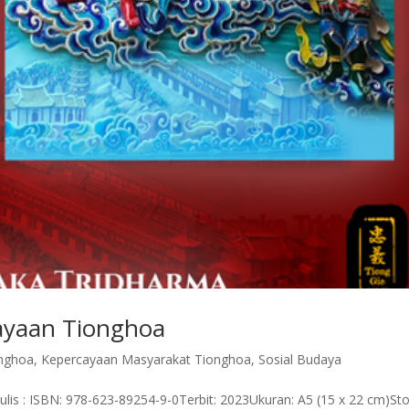
ayaan Tionghoa
nghoa
,
Kepercayaan Masyarakat Tionghoa
,
Sosial Budaya
s : ISBN: 978-623-89254-9-0Terbit: 2023Ukuran: A5 (15 x 22 cm)Stok