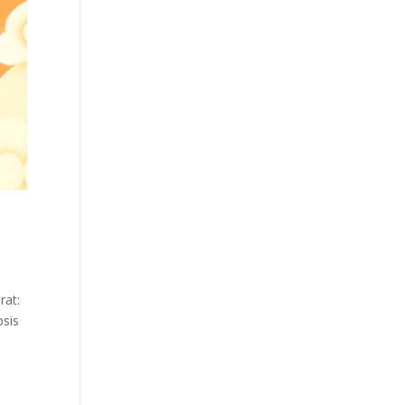
rat:
psis