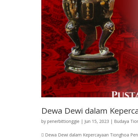
Dewa Dewi dalam Keperc
by
penerbittionggie
|
Jun 15, 2023
|
Budaya Tio
 Dewa Dewi dalam Kepercayaan Tionghoa Penuli