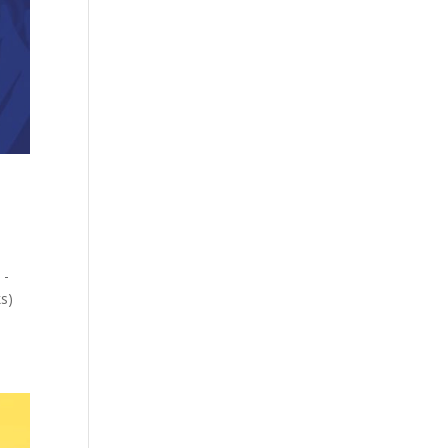
 -
ks)